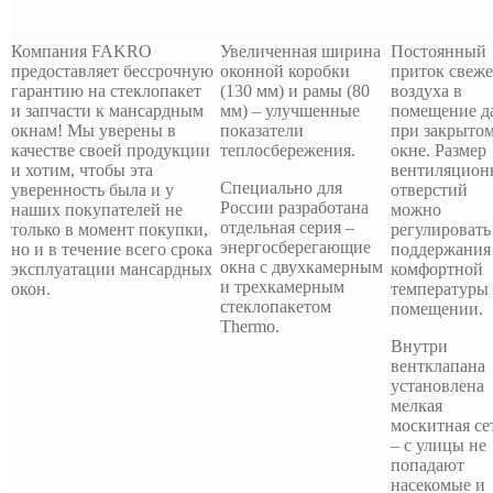
Компания FAKRO
Увеличенная ширина
Постоянный
предоставляет бессрочную
оконной коробки
приток свеже
гарантию на стеклопакет
(130 мм) и рамы (80
воздуха в
и запчасти к мансардным
мм) – улучшенные
помещение д
окнам! Мы уверены в
показатели
при закрыто
качестве своей продукции
теплосбережения.
окне. Размер
и хотим, чтобы эта
вентиляцион
Специально для
уверенность была и у
отверстий
России разработана
наших покупателей не
можно
отдельная серия –
только в момент покупки,
регулировать
энергосберегающие
но и в течение всего срока
поддержания
окна с двухкамерным
эксплуатации мансардных
комфортной
и трехкамерным
окон.
температуры
стеклопакетом
помещении.
Thermo.
Внутри
вентклапана
установлена
мелкая
москитная се
– с улицы не
попадают
насекомые и